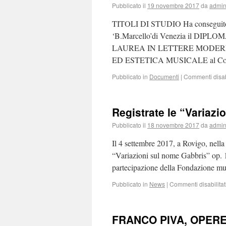
Pubblicato il
19 novembre 2017
da
admi
TITOLI DI STUDIO Ha conseguit
‘B.Marcello’di Venezia il DIPLOM
LAUREA IN LETTERE MODERNE a
ED ESTETICA MUSICALE al Conse
Pubblicato in
Documenti
|
Commenti disabi
Registrate le “Variaz
Pubblicato il
18 novembre 2017
da
admi
Il 4 settembre 2017, a Rovigo, nella 
“Variazioni sul nome Gabbris” op. 1
partecipazione della Fondazione m
Pubblicato in
News
|
Commenti disabilitat
FRANCO PIVA, OPERE