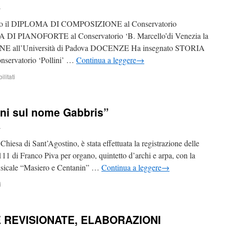
n
o il DIPLOMA DI COMPOSIZIONE al Conservatorio
A DI PIANOFORTE al Conservatorio ‘B. Marcello’di Venezia la
ll’Università di Padova DOCENZE Ha insegnato STORIA
rvatorio ‘Pollini’ …
Continua a leggere
→
litati
ioni sul nome Gabbris”
n
Chiesa di Sant’Agostino, è stata effettuata la registrazione delle
11 di Franco Piva per organo, quintetto d’archi e arpa, con la
usicale “Masiero e Centanin” …
Continua a leggere
→
i
 REVISIONATE, ELABORAZIONI